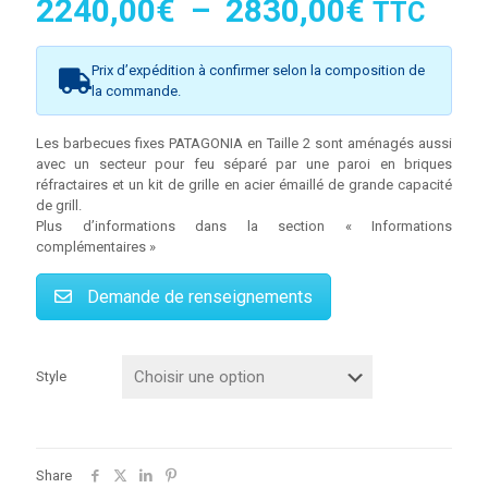
Plage
2240,00
€
–
2830,00
€
TTC
de
prix :
Prix d’expédition à confirmer selon la composition de
la commande.
2240,00
à
Les barbecues fixes PATAGONIA en Taille 2 sont aménagés aussi
2830,00
avec un secteur pour feu séparé par une paroi en briques
réfractaires et un kit de grille en acier émaillé de grande capacité
de grill.
Plus d’informations dans la section « Informations
complémentaires »
Demande de renseignements
Style
Share