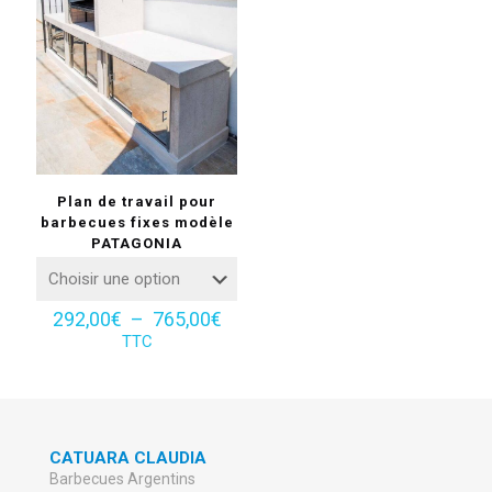
Plan de travail pour
barbecues fixes modèle
PATAGONIA
Plage
292,00
€
–
765,00
€
de
TTC
prix :
292,00€
à
765,00€
CATUARA CLAUDIA
Barbecues Argentins