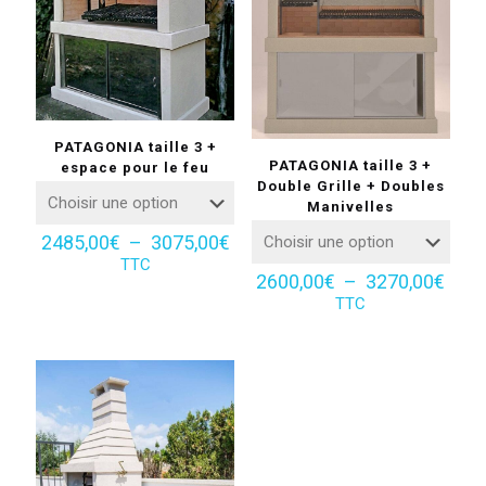
PATAGONIA taille 3 +
PATAGONIA taille 3 +
espace pour le feu
Double Grille + Doubles
Manivelles
Plage
2485,00
€
–
3075,00
€
de
TTC
Plag
2600,00
€
–
3270,00
€
prix :
de
2485,00€
TTC
prix :
à
2600
3075,00€
à
3270