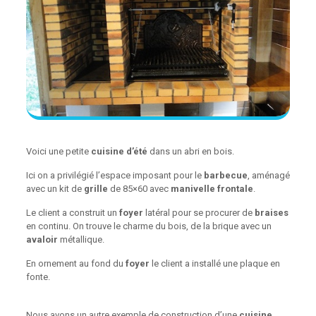
Voici une petite
cuisine d’été
dans un abri en bois.
Ici on a privilégié l’espace imposant pour le
barbecue
, aménagé
avec un kit de
grille
de 85×60 avec
manivelle frontale
.
Le client a construit un
foyer
latéral pour se procurer de
braises
en continu. On trouve le charme du bois, de la brique avec un
avaloir
métallique.
En ornement au fond du
foyer
le client a installé une plaque en
fonte.
Nous avons un autre exemple de construction d’une
cuisine