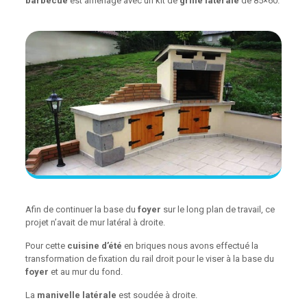
barbecue
est aménagé avec un kit de
grille latérale
de 85×60.
Afin de continuer la base du
foyer
sur le long plan de travail, ce
projet n’avait de mur latéral à droite.
Pour cette
cuisine d’été
en briques nous avons effectué la
transformation de fixation du rail droit pour le viser à la base du
foyer
et au mur du fond.
La
manivelle latérale
est soudée à droite.