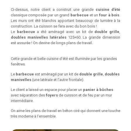
Ci-dessus, notre client a construit une grande
cuisine d’été
classique composée par un grand
barbecue
et un
four à bois
.
Les murs ont été blanchis apportant beaucoup de lumière à la
construction. La cuisson se fera avec du bon bois !
Le
barbecue
a été aménagé avec un kit de
double grille
,
doubles manivelles latérales
125×60. La grande dimension
est assurée ! On devine de longs plans de travail.
Cette grande et belle cuisine d’été est illuminée par les grandes
fenêtres.
Le
barbecue
est aménagé par un kit de
double grille
,
doubles
manivelles
(une latérale et l’autre frontale).
Le client a laissé un espace pour placer un
panier à bûches
avec séparation des
foyers
de cuisson et de feu par un mur
intermédiaire.
On aime les plans de travail en béton ciré qui donnent une touche
très moderne à l’ensemble.