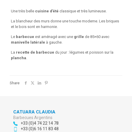
Une très belle
cuisine d’été
classique et très lumineuse.
La blancheur des murs donne une touche moderne. Les briques
et le bois sont en harmonie.
Le
barbecue
est aménagé avec une
grille
de 85×60 avec
manivelle latérale
à gauche.
La
recette de barbecue
du jour : légumes et poisson sur la
plancha
.
Share
CATUARA CLAUDIA
Barbecues Argentins
+33 (0)4 74 22 14 78
+33 (0)6 16 11 83 48