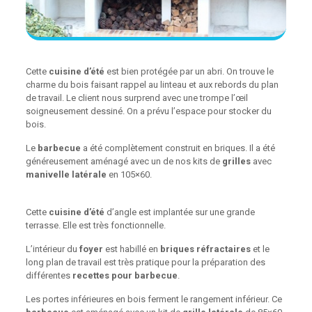
Cette
cuisine d’été
est bien protégée par un abri. On trouve le
charme du bois faisant rappel au linteau et aux rebords du plan
de travail. Le client nous surprend avec une trompe l’œil
soigneusement dessiné. On a prévu l’espace pour stocker du
bois.
Le
barbecue
a été complètement construit en briques. Il a été
généreusement aménagé avec un de nos kits de
grilles
avec
manivelle latérale
en 105×60.
Cette
cuisine d’été
d’angle est implantée sur une grande
terrasse. Elle est très fonctionnelle.
L’intérieur du
foyer
est habillé en
briques réfractaires
et le
long plan de travail est très pratique pour la préparation des
différentes
recettes pour barbecue
.
Les portes inférieures en bois ferment le rangement inférieur. Ce