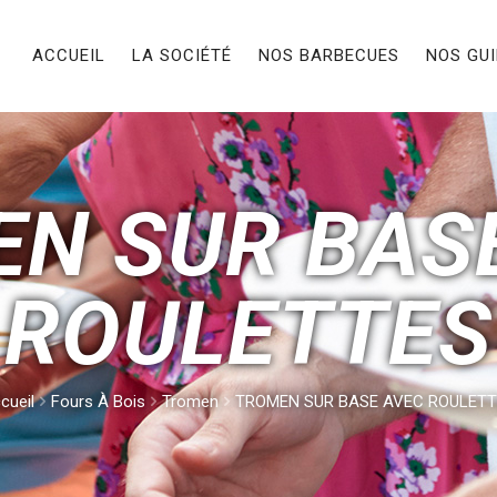
ACCUEIL
LA SOCIÉTÉ
NOS BARBECUES
NOS GU
N SUR BAS
ROULETTES
cueil
Fours À Bois
Tromen
TROMEN SUR BASE AVEC ROULET