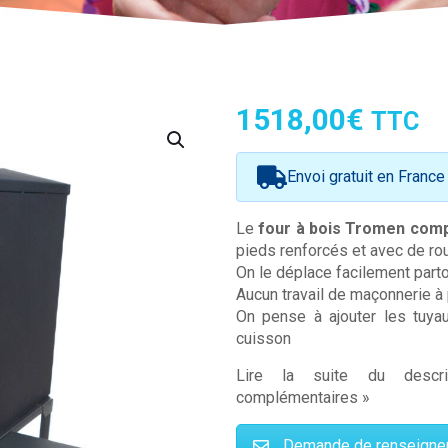
1518,00
€
TTC
Envoi gratuit en France
Le
four à bois Tromen comp
pieds renforcés et avec de rou
On le déplace facilement parto
Aucun travail de maçonnerie à 
On pense à ajouter les tuy
cuisson
Lire la suite du descri
complémentaires »
Demande de renseign