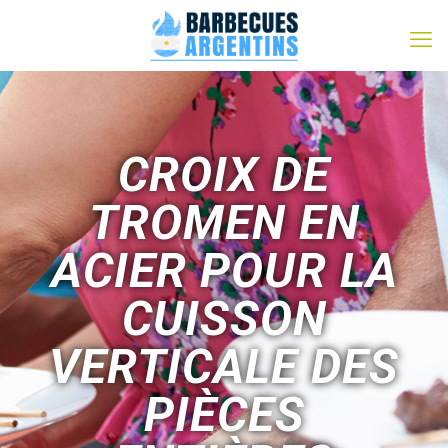
CROIX DE
TROMEN EN
ACIER POUR LA
CUISSON
VERTICALE DES
PIÈCES